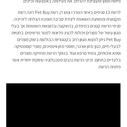
פיתוח מואץ ומעוניינת להרחיב את פעילותה באמצעות זכיינים.
לרשת 13 סניפים באזור המרכז וגוש דן. רשת Pet Buy הינה רשת
מקצועית וממותגת השואפת ליצירת סביבה תומכת הצלחה לזכייניה.
סניפי הרשת קטנים במימדם, בהשקעה ובהוצאות השוטפות אך בעלי
מגוון עשיר של מוצרים ויכולות להציג פדיונות למטר מרשימים. בחנויות
Pet Buy ניתן למצוא מגוון רחב בקטגוריות הבולטות בשוק מוצרים
לבעלי חיים, כגון: מזון אורגני, תוספי מזון וויטמינים, מוצרי קוסמטיקה
וספא איכותיים, צמחי מרפא ועוד. בנוסף הרשת מחזיקה מוצרים
בלעדיים בתחום. זכייני הרשת נהנים מטכנולוגיה שיווקית ייחודית אשר
פיתחה הרשת.