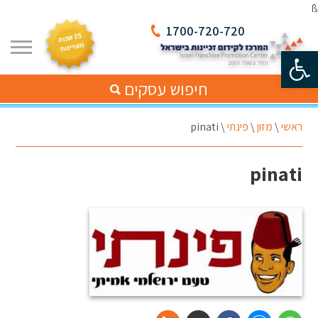
ß
1700-720-720
פתח סרגל נגישות
חיפוש עסקים
ראשי
\
מזון
\
פינתי
\
pinati
pinati