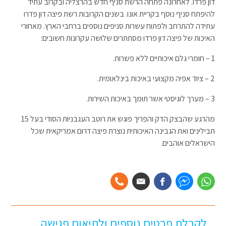
דון פרדו. לאחרונה פתחה הרשת סניף חדש בהרצליה ובקרוב עתיד
להיפתח סניף נוסף בקריית אונו. בשנים הקרובות רשת פיצה דון פדרו
עתידה להתרחב ולפתוח עשרות סניפים נוספים ברחבי הארץ. מאחורי
האיכות של פיצה דון פרדו מסתתרים שלושה עקרונות חשובים:
1 – חומרי גלם איכותיים ללא פשרות.
2 – ציוד אפיה מקצועי באיכות בינלאומית.
3 – מערך לוגיסטי אשר תומך באיכות השירות.
מהרגע שהבצק הדק והפריך פוגש את רוטב העגבניות הסודי בעל 15
תבילינים ואת הגבינה האיכותית נוצרת פיצה דרום אמריקאית שכל
הישראלים אוהבים.
לקבלת פרטים נוספים ולתיאום פגישה