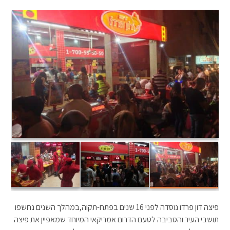
פיצה דון פרדו נוסדה לפני 16 שנים בפתח-תקוה,במהלך השנים נחשפו
תושבי העיר והסביבה לטעם הדרום אמריקאי המיוחד שמאפיין את פיצה