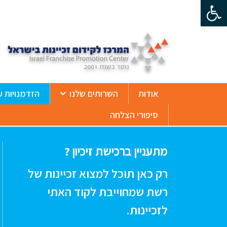
פתח סרגל נגישות
ß
אודות
השרותים שלנו
הזדמנויות ע
סיפורי הצלחה
מתעניין ברכישת זיכיון ?
רק כאן תוכל למצוא זכיינות של
רשת שמחוייבת לקוד האתי
לזכיינות.