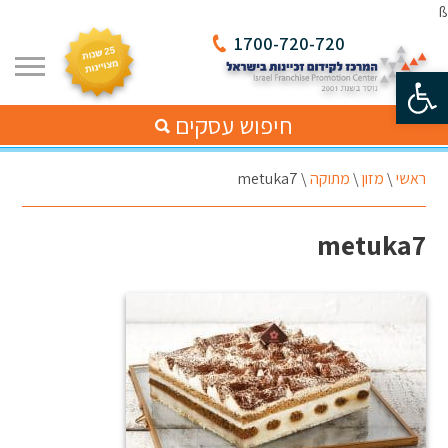
ß
1700-720-720
פתח סרגל נגישות
חיפוש עסקים
ראשי
\
מזון
\
מתוקה
\
metuka7
metuka7