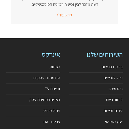
רשת מזכה לבין זכייניה וזכייניה הפוטנציאליים.
קרא עוד
השירותים שלנו
אינדקס
בדיקת כדאיות
רשתות
סיוע לזכיינים
הזדמנויות עסקיות
גיוס מימון
זכיינות TV
פיתוח רשת
צעדים בפתיחת עסק
סדנת זכיינות
ניהול פיננסי
יעוץ משפטי
פרסם באתר