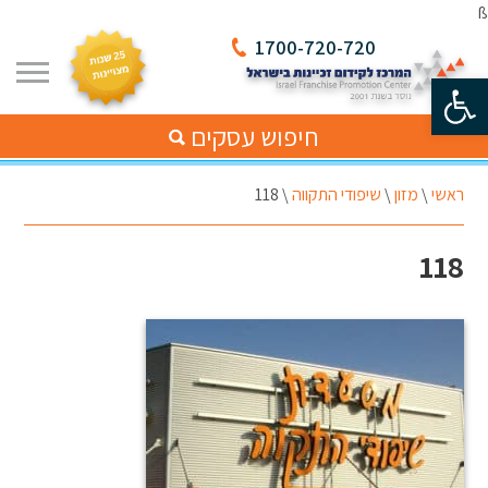
ß
1700-720-720
פתח סרגל נגישות
חיפוש עסקים
ראשי
\
מזון
\
שיפודי התקווה
\
118
118