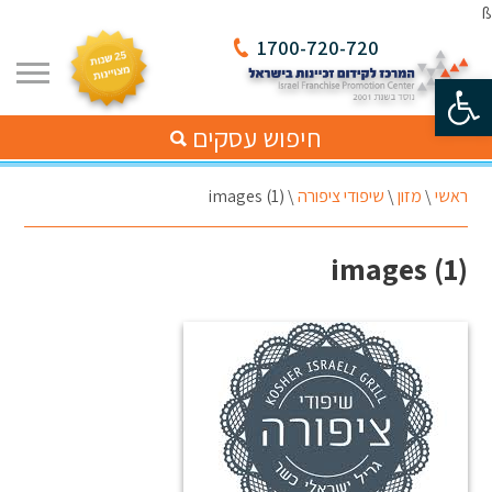
ß
1700-720-720
פתח סרגל נגישות
חיפוש עסקים
ראשי
\
מזון
\
שיפודי ציפורה
\
images (1)
images (1)