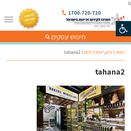
ß
1700-720-720
פתח סרגל נגישות
חיפוש עסקים
ראשי
\
מזון
\
תחנת לחם
\
tahana2
tahana2