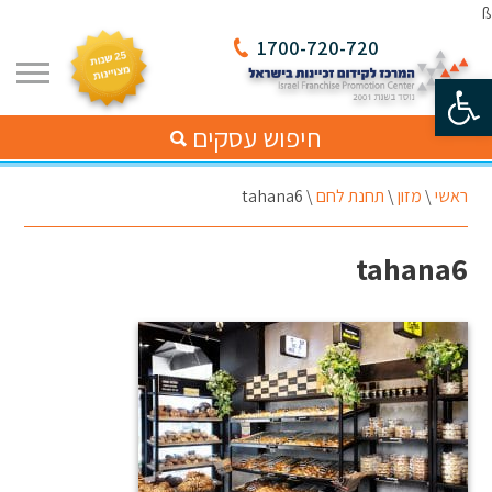
ß
1700-720-720
פתח סרגל נגישות
חיפוש עסקים
ראשי
\
מזון
\
תחנת לחם
\
tahana6
tahana6