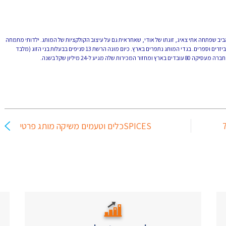
 אחת ברחוב שנקין בתל אביב שפתחה אתי צאיג, זוגתו של אודי, שאחראית גם על עיצוב הקולקציות של המותג. ילדותי מתמחה
בבגדי ילדים לגילאים 0-10 שנים ולצד הבגדים מוצגים ברשת גם משחקים, אביזרים וספרים. בגדי המותג נתפרים בארץ. כיום מונה הרשת 13 סניפים בבעלות בני הזוג (מלבד
יע ל-24 מיליון שקל בשנה.
וחנת הנפקה בבורסה לקראת הקמת 7
SPICESכלים וטעמים משיקה מותג פרטי