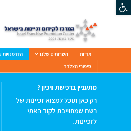
פתח סרגל נגישות
ß
אודות
השרותים שלנו
הזדמנויות ע
סיפורי הצלחה
מתעניין ברכישת זיכיון ?
רק כאן תוכל למצוא זכיינות של
רשת שמחוייבת לקוד האתי
לזכיינות.