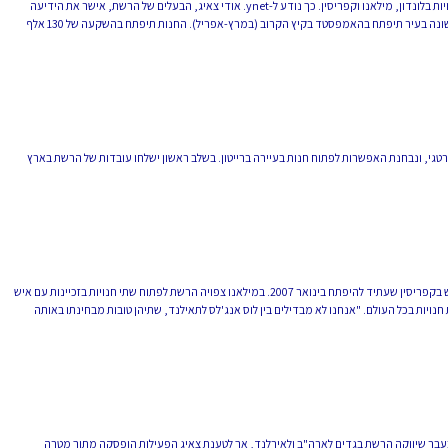
רשת "ילדותי", המתחמה בבגדי ילדים ופעוטות, מתפרסת לחו"ל, ותפתח חנויות בלונדון, מילאנו וקפריסין. כך נודע ל-ynet. אודי צאיג, הבעלים של הרשת, אישר את הידיעה
ומסר כי בשלב ראשון תמקד הרשת את הפעילות בחו"ל בלונדון והחנות הראשונה בעיר תיפתח בהאמפסטד בקיץ הקרוב (במרץ-אפריל). החנות תיפתח בהשקעה של 130 אלף
י, ונבחנת האפשרות לפתוח חנות בעיירה ברייטון. בשלב ראשון ישלחו עובדות של הרשת בארץ
במקביל מנהלת הרשת מו"מ לפתיחת חנויות במילאנו שבאיטליה ובקניון חדש בקפריסין שעתיד להיפתח בינואר 2007. במילאנו צפויה הרשת לפתוח שתי חנויות בזכיינות עם איש
יות בכל העולם. "אנחנו לא מבדילים בין לוס אנג'לס לתאילנד, שתיהן טובות מבחינתו באותה
 בעבר שיווקה הרשת בגדים לארה"ב ולאירלנד, אך לטענת צאיג הפעילות הופסקה מתוך מטרה