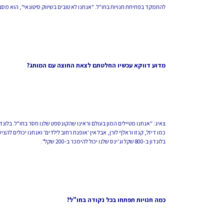
להתמקד בפתיחת חנויות בחו"ל. "אנחנו לא טובים בשיווק סיטונאי", הוא מסב
מדוע דווקא עכשיו החלטתם לצאת החוצה עם המותג?
צאיג: "אנחנו מטיילים המון בעולם וראינו שהקונספט שלנו חסר בחו"ל. בלונד
כמו דיזל, קנזו וראלף לורן, אבל אין 'אופנת רחוב לילדים' ואנחנו יכולים להצ
בלונדון ב-800 שקל וג'ינס שלנו יכול להימכר ב-200 שקל".
כמה חנויות תפתחו בכל נקודה בחו"ל?