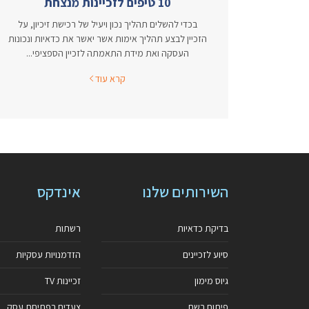
10 טיפים לזכיינות מנצחת
בכדי להשלים תהליך נכון ויעיל של רכישת זיכיון, על
הזכיין לבצע תהליך אימות אשר יאשר את כדאיות ונכונות
העסקה ואת מידת התאמתה לזכיין הספציפי...
קרא עוד
השירותים שלנו
אינדקס
בדיקת כדאיות
רשתות
סיוע לזכיינים
הזדמנויות עסקיות
גיוס מימון
זכיינות TV
פיתוח רשת
צעדים בפתיחת עסק