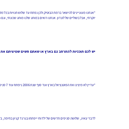
"אנחנו מעוניינים להישאר ברמת הבוטיק ולכן נפתח עד שלוש חנויות בכל מק
יוקרתי, אבל בשוליים של לונדון. אנחנו רואים במותג שלנו מותג שכונתי, וגם
יש לכם תוכניות להתרחב גם בארץ או שאתם חשים שמיציתם את 
"עדיין לא מיצינו את הפוטנציאל בארץ ועד סוף שנת 2006 ניפתח עוד 7 סניפים. כשנגיע לסניף ה-20 נמצה את עצמנו".
לדברי צאיג, שלושה סניפים חדשים של ילדותי ייפתחו בגרנד קניון בחיפה, בק