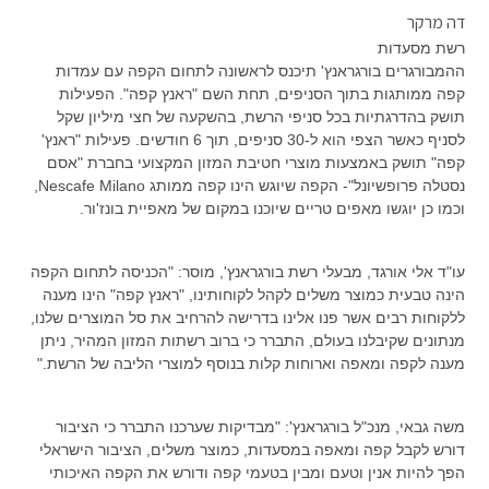
דה מרקר
רשת מסעדות
ההמבורגרים בורגראנץ' תיכנס לראשונה לתחום הקפה עם עמדות
קפה ממותגות בתוך הסניפים, תחת השם "ראנץ קפה". הפעילות
תושק בהדרגתיות בכל סניפי הרשת, בהשקעה של חצי מיליון שקל
לסניף כאשר הצפי הוא ל-30 סניפים, תוך 6 חודשים. פעילות "ראנץ'
קפה" תושק באמצעות מוצרי חטיבת המזון המקצועי בחברת "אסם
נסטלה פרופשיונל"- הקפה שיוגש הינו קפה ממותג
Nescafe Milano
,
וכמו כן יוגשו מאפים טריים שיוכנו במקום של מאפיית בונז'ור.
עו"ד אלי אורגד, מבעלי רשת בורגראנץ', מוסר: "הכניסה לתחום הקפה
הינה טבעית כמוצר משלים לקהל לקוחותינו, "ראנץ קפה" הינו מענה
ללקוחות רבים אשר פנו אלינו בדרישה להרחיב את סל המוצרים שלנו,
מנתונים שקיבלנו בעולם, התברר כי ברוב רשתות המזון המהיר, ניתן
מענה לקפה ומאפה וארוחות קלות בנוסף למוצרי הליבה של הרשת."
משה גבאי, מנכ"ל בורגראנץ': "מבדיקות שערכנו התברר כי הציבור
דורש לקבל קפה ומאפה במסעדות, כמוצר משלים, הציבור הישראלי
הפך להיות אנין וטעם ומבין בטעמי קפה ודורש את הקפה האיכותי