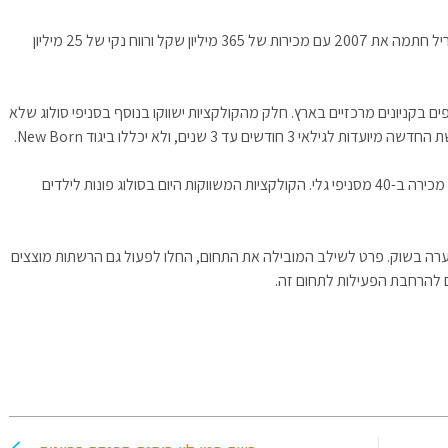
השותפות עם סקאל שחקה את רווחי בריל תעשיות נעלייםבריל חתמה את 2007 עם מכירות של 365 מיליון שקל ורווח נקי של 25 מיליון
נכ"ל בריל, יהודה אלבז, הכוונה היא לפתוח 10 סניפים בקניונים מרכזיים בארץ. חלק מהקולקציות ישווקו בנוסף בסניפי סולוג שלא
 עד 3 שנים, ולא יכללו ביגוד New Born.
רשת סולוג מונה היום 29 סניפים ומוצריה נמכרים גם בפינות מכירה ב-40 מסניפי גלי. הקולקציות המשווקות היום בסולוג פונות לילדים
 ערה בשוק. פרט לשילב המובילה את התחום, החלו לפעול גם הרשתות מוצצים
ום להרחבת הפעילות לתחום זה.