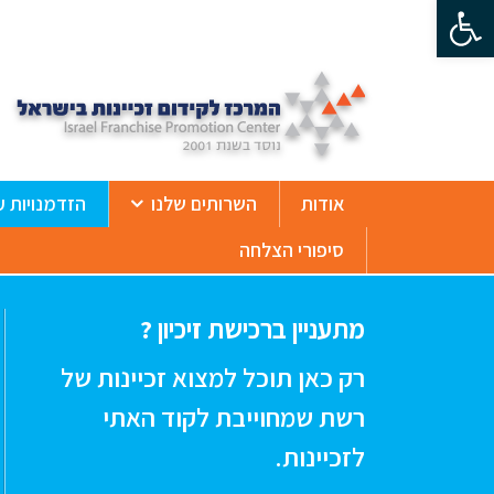
פתח סרגל נגישות
ß
אודות
השרותים שלנו
הזדמנויות ע
סיפורי הצלחה
מתעניין ברכישת זיכיון ?
רק כאן תוכל למצוא זכיינות של
רשת שמחוייבת לקוד האתי
לזכיינות.