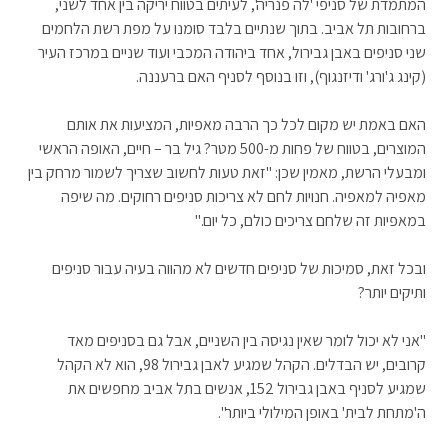
המתמדת של סניפי 'לה פנריה', לעיתים בטווח יריקה בין אחד לשני,
ברחובות תל אביב. בתוך שנתיים בלבד סומנו על מפת רשת הלחמים
שני סניפים באבן גבירול, אחד ביהודה המכבי ועוד שניים במרכז העיר
(קינג ג'ורג' ודיזנגוף), וזו בנוסף לסניף האם ברעננה.
האם באמת יש מקום לכל כך הרבה מאפיות, המציעות את אותם
המוצרים, בטווח של פחות מ-500 מטר? גיל בר – חיים, האופה הראשי
ומבעלי הרשת, מאמין שכן: "זאת טעות לחשוב שצריך לשמור מרחק בין
מאפיה למאפיה. חנויות לחם לא צריכות סניפים רחוקים. מה שיפה
במאפיות זה שלחם צריכים כולם, כל יום."
ובכל זאת, סמיכות של סניפים חדשים לא מהווה בעיה עבור סניפים
ותיקים יותר?
"אני לא יכול לומר שאין נגיסה בין השניים, אבל גם בסניפים מאד
קרובים, יש הבדלים. הקהל שמגיע לאבן גבירול 98, הוא לא הקהל
שמגיע לסניף באבן גבירול 152, אנשים בתל אביב מחפשים את
ה'מתחת לבית' באופן המילולי ביותר".