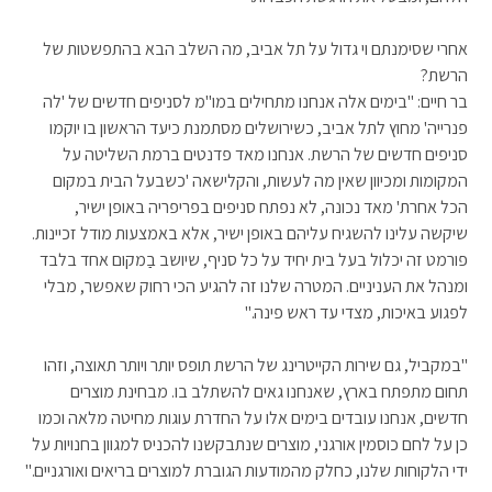
אחרי שסימנתם וי גדול על תל אביב, מה השלב הבא בהתפשטות של
הרשת?
בר חיים: "בימים אלה אנחנו מתחילים במו"מ לסניפים חדשים של 'לה
פנרייה' מחוץ לתל אביב, כשירושלים מסתמנת כיעד הראשון בו יוקמו
סניפים חדשים של הרשת. אנחנו מאד פדנטים ברמת השליטה על
המקומות ומכיוון שאין מה לעשות, והקלישאה 'כשבעל הבית במקום
הכל אחרת' מאד נכונה, לא נפתח סניפים בפריפריה באופן ישיר,
שיקשה עלינו להשגיח עליהם באופן ישיר, אלא באמצעות מודל זכיינות.
פורמט זה יכלול בעל בית יחיד על כל סניף, שיושב בַמקום אחד בלבד
ומנהל את העניניים. המטרה שלנו זה להגיע הכי רחוק שאפשר, מבלי
לפגוע באיכות, מצדי עד ראש פינה."
"במקביל, גם שירות הקייטרינג של הרשת תופס יותר ויותר תאוצה, וזהו
תחום מתפתח בארץ, שאנחנו גאים להשתלב בו. מבחינת מוצרים
חדשים, אנחנו עובדים בימים אלו על החדרת עוגות מחיטה מלאה וכמו
כן על לחם כוסמין אורגני, מוצרים שנתבקשנו להכניס למגוון בחנויות על
ידי הלקוחות שלנו, כחלק מהמודעות הגוברת למוצרים בריאים ואורגניים."