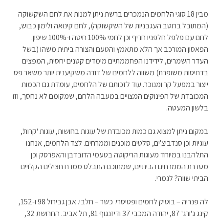
מבין 18 סוגי הלחמים הנמכרים ברשת ניתן למנות את לחם השקשוקה
(המתובל ברוטב העגבניות של השקשוקה), לחם קינואה ולימון כבוש,
לחם עם פלפל חלפניו חריף וכן לחמי 100% חיטה ו-100% שיפון.
הפאסון המורכב אך הלא מתאמץ והטעם והצורה ביתית משהו (בשל
העדר השמרים, לידידנו הפחממתיים מימדים קטנים יחסית, המפצים
בדחיסות משופרת) משווה ללחמים של דודה משקיענית יותר משאר פס
ייצור במפעל קר ומנוכר. עוד לזכותם של הלחמים, עומדת גם הכמות
המכובדת של הפינוקים המצויים במעבה הלחם, שמקומם לא נחסך, וזו
בלשון המעטה.
במקום ניתן למצוא גם כמות מכובדת של עוגות בחושות, עוגות 'קרות',
עוגיות וכן סנדביצ'ים, סלטים מוכנים וממרחים. לצד הלחמים, אנחנו
התלהבנו במיוחד מעוגות הריקוטה בטעמי הדובדבן והאפרסק וכן
מסדרת הממרחים הביתיים, שמתוכם התבלט ממרח חצילים הקלויים
הביתי שווה? לגמרי.
לה פנריה – בוטיק לחמים ופטיסרי. כשר – חלבי. אבן גבירול 98 ו-152,
קינג ג'ורג' 87, יהודה המכבי 37 ודיזנגוף 81, תל אביב. החרושת 32,