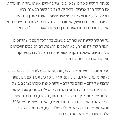
מאחורי הרשת עומדים שלומי ביבי, גיל בר-חיים ואשתו, ג'וליה, המנהלת
את הרשת התל אביבית. בר-חיים, קונדיטור שאת הכשרתו רכש
באוסטרליה, אחראי על הקריאייטיב שעומד מאחורי מגוון הלחמים
והעוגות במטבח הראשי, הממוקם ברעננה. בנוסף לסניפי הרשת, לחמי
המותג נמכרים במגוון מסעדות וכן ברשתות 'אספרסו בר' ו'לחמי'.
על אף שהושקעה תשומת לב בעיצוב, ברור לכל הנכנס שהלחמים
והעוגות של 'לה פנריה', ולא הטפטים והרצפה, הם הכוכבים האמיתיים
של החנויות. הפשטות הקונספטואלית קורצת מכל עבר, ומעניקה
חמימות ואווירה נעימה לחנויות.
"יש גורמה טוב ויש גורמה פלצני, וזה משהו שאני לא יכול להשאר אדיש
כלפיו". אומר בר-חיים, "ב'לה פנריה' יותר מהכל, אנחנו מנסים לפתח
תרבות של לחם – וקודם כל לחם – ולתת מענה איכותי לצרכים בשוק
ובמחירים הגיוניים. כל הלחמים שלנו לא מכילים שמרים, סוכר או שמן.
כל מה שבאמת צריך כדי להכין לחם טוב, זה מים, קמח ומלח. שמן
וחמאה הם מהמרכיבים הכי פחות חיוניים, והעדר השמרים, ש- 50%
מהאנשים אלרגיים אליהם מבלי אפילו לדעת, מאד מקל על עיכול
הלחם, ומבטל את הרגשת הכבדות."