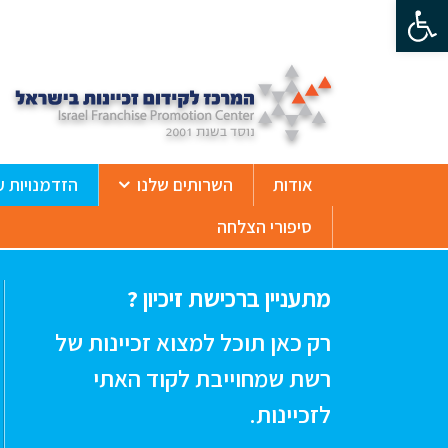
פתח סרגל נגישות
ß
אודות
השרותים שלנו
הזדמנויות ע
סיפורי הצלחה
מתעניין ברכישת זיכיון ?
רק כאן תוכל למצוא זכיינות של
רשת שמחוייבת לקוד האתי
לזכיינות.