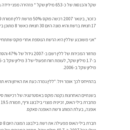
שקל והכנסות של כ-653 מיליון שקל * מזהירה מפני ירידה במכירות ברבעון הראשון ב-2008
17 חנויות ברשת והיא מונה היום 30 חנויות כאשר 8 מתוכן בלונדון, נורבגיה ורומניה.
"אני משוכנע שללין היא הרשת הנוספת אחרי פוקס שתתחיל 
מיליון שקל ב-2006.
בהתייחס לכך אומר ויזל: "ללין גמרה כעת את האיזון והיא ת
אופנה, בעלת המותג ורשת האופנה סאקס.