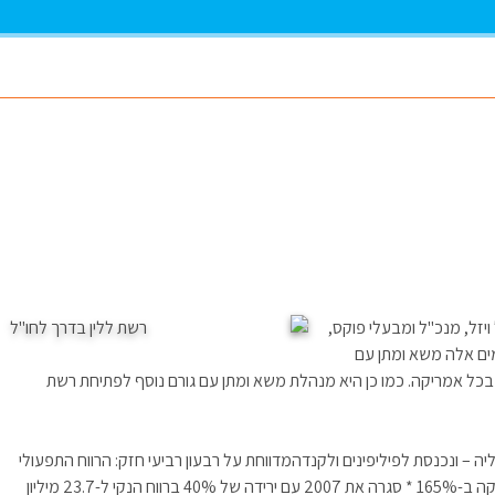
ויזל, מנכ"ל ומבעלי פוקס,
ת בימים אלה משא ומתן עם
ן בכל אמריקה. כמו כן היא מנהלת משא ומתן עם גורם נוסף לפתיחת רשת
– ונכנסת לפיליפינים ולקנדהמדווחת על רבעון רביעי חזק: הרווח התפעולי
צמח ב-38%, הרווח הנקי גדל ב-35%, והפעילות בחו"ל זינקה ב-165% * סגרה את 2007 עם ירידה של 40% ברווח הנקי ל-23.7 מיליון