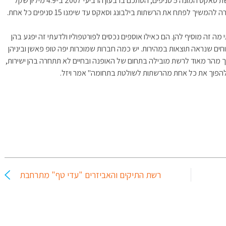
ואילו בכל 2007 ב-40.7 מיליון שקל. מחזור המכירות של רשת סאקס המונה 5 סניפים, הסתכם ברבעון הרביעי 2007 ב-4.9 מיליון שקל
מה זה מוסיף להן. הם כאילו אוספים נכסים לפורטפוליו ולדעתי זה יפגע בהן
ים שנראה תוצאות במהירות. יש כמה חברות שמוכרות יפה טופ פאשן וביניהן
וך מהר מאוד לרשת מובילה בתחום של האופנה ובחיים לא תתחרה בהן ישירות,
ם להפוך את כל אחת מהרשתות לשולטת בתחומה" אמר ויזל.
רשת התיקים והאביזרים "עדי טף" מתרחבת