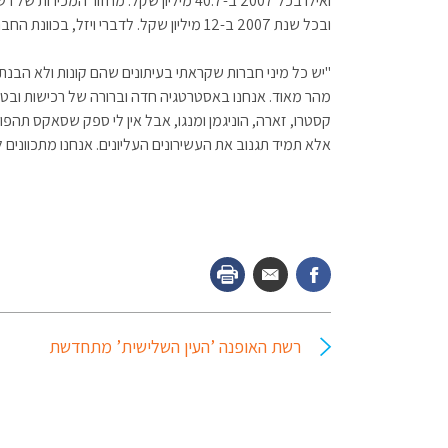
ובכל שנת 2007 ב-12 מיליון שקל. לדברי ויזל, בכוונת החברה להמשיך לפתח את הרשתות בילבונג וסאקס עד שימנו 15 סניפים כל אחת.
"יש כל מיני חברות שקראתי בעיתונים שהם קונות ולא הבנתי 
מהר מאוד. אנחנו באסטרטגיה חדה וברורה של רכישות ובטוח
קסטרו, זארה, הוניגמן ומנגו, אבל אין לי ספק שסאקס תהפ
אלא תמיד תגנוב את העשירונים העליונים. אנחנו מתכווני
רשת האופנה ’העין השלישית’ מתחדשת