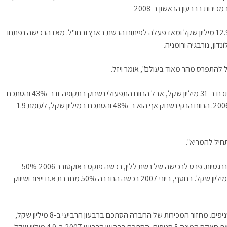
כזכור, בינואר 2007 רכשה פוקס 50% מרשת ללין תמורת 12.9 מיליון שקל ומאז פעלה לפיתוח הרשת בארץ ובחו"ל. מאז הרכישה נפתחו
להתפרס מהר מאוד בעולם", אומר ויזל.
מחזור המכירות של ללין רשם ב-2007 גידול של 47% והסתכם ב-31 מיליון שקל, אבל הרווח התפעולי נשחק בתקופה זו ב-43% והסתכם
ב-1.7 מיליון שקל, לעומת רווח תפעולי של 3 מיליון שקל ב-2006. הרווח הנקי נשחק אף הוא ב-48% והסתכם במיליון שקל, לעומת 1.9
תחיל להמריא".
בשנתיים האחרונות נקטה פוקס באסטרטגיה של רכישות סינרגטיות. פרט לרכישה של רשת ללין, רכשה פוקס באוקטובר 2006 50%
מחברת בילי האוס, זכיינית מוצרי בילבונג וריף, תמורת 19.5 מיליון שקל. בנוסף, ביוני 2007 רכשה החברה 50% מחברת א.ח ייצור ושיווק
חברת בילי האוס מפעילה את רשת בילבונג המונה היום 8 סניפים. מחזור המכירות של החברה הסתכם ברבעון הרביעי ב-8 מיליון שקל,