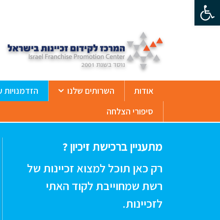
פתח סרגל נגישות
ß
אודות
השרותים שלנו
הזדמנויות ע
סיפורי הצלחה
מתעניין ברכישת זיכיון ?
רק כאן תוכל למצוא זכיינות של
רשת שמחוייבת לקוד האתי
לזכיינות.