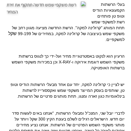
בעלי הרשתות
הקמעונאיות הודיס
וטופ טן פותחים
רשת למשקפי שמש
תחת המותג "קרולינה למקה". הרשת החדשה מציעה מגוון רחב של
שקל
משקפי שמש בעיצובה של קרולינה למקה, במחירים של 99-199
למשקפיים.
הרעיון הוא לנקוט באסטרטגיית מחיר ועל-ידי כך לנגוס ברשתות
משקפי השמש דוגמת אירוקה ו-
X-RAY
וכן במכירות משקפי השמש
ברשתות האופטיקה.
יש לציין כי קרולינה למקה, יחד עם אחד מבעלי הרשתות הודיס וטופ
טן, שותפים בעסק המייצר משקפי שמש ואקססורייז לרשתות
בינלאומיות כגון זארה ומנגו, תחת מותגים פרטיים של הרשתות.
לדברי יובל שני, המנכ"ל ומבעלי הרשתות, "אנחנו באים לעשות סדר
יום חדש. הישראלים רגילים לשלם בעונת הקיץ 300 שקל ויותר על
מותגי משקפי השמש הפרטיים של הרשתות. אנחנו נציע מחירים
אחידים לאורך כל השנה, ואנחנו מקווים שזה ישנה את תפיסת הלקוח,