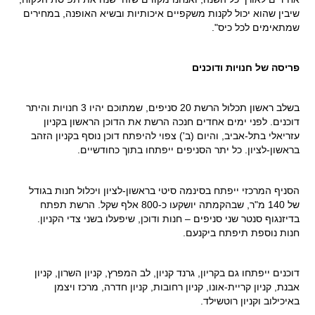
שיבין שהוא יכול לקנות משקפיים איכותיות ובשיא האופנה, במחירים
שמתאימים לכל כיס".
פריסה של חנויות ודוכנים
בשלב ראשון תכלול הרשת 20 סניפים, שמתוכם יהיו 3 חנויות והיתר
דוכנים. לפני ימים אחדים חנכה הרשת את הדוכן הראשון בקניון
עזריאלי בתל-אביב, והיום (ב') צפוי להיפתח דוכן נוסף בקניון הזהב
בראשון-לציון. כל יתר הסניפים ייפתחו בתוך כחודשיים.
הסניף המרכזי ייפתח בסינמה סיטי בראשון-לציון ויכלול חנות בגודל
של 140 מ"ר, שבהקמתה יושקעו כ-800 אלף שקל. הרשת תפתח
בדיזנגוף סנטר שני סניפים – חנות ודוכן, שיפעלו בשני צדי הקניון.
חנות נוספת תיפתח ביקנעם.
דוכנים ייפתחו גם בקריון, גרנד קניון, לב המפרץ, קניון השרון, קניון
אבנת, קניון קריית-אונו, קניון רחובות, קניון חדרה, מרכז ויצמן
באיכילוב וקניון רוטשילד.