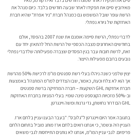
סיים את תפקידו לאחר שמונה חודשים בלבד ואילו קודמו, מאיר
מאירוביץ סיים את תפקידו לאחר שבעה חודשים בלבד. כיום מנהל את
הרשת עופר שובל המשמש גם כמנהל חברת "ניר אפרת" שהיא חברת
האחזקות של גיורא נפתלי.
לדברי נפתלי, הרשת סיימה אומנם את שנת 2007 בהפסד, אולם
בחודשים האחרונים מצבה הכספי של הרשת החל להתאזן. יחד עם
זאת, לרשת חובות עבר בגין הפסדים שצברה מפעילותה שלדברי נפתלי
נובעים ברובם מפעילות הייצור.
יצוין שלפני כשנה ניהלו בעלי רשת ספגטים מו"מ לרכישת 50% מהרשת
אך הוא לא צלח וכעת, כאמור, שבו הצדדים למו"מ המתנהל באמצעות
חברת אחזקות GHL השקעות – חברה המחזיקה ברשת ספגטים
וב-50% מזכויות הקונספט מינה טומיי. בעלי המניות בחברת האחזקות
GHL הם דרור נחושתן, גדי גרנות ומשה ויינגרטן.
בתגובה אמר היום ויינגרטן ל"גלובס": "בעבר הבענו עניין בלחם ארז.
העניין היה ונשמר, כי אנחנו רואים בלחם ארז מותג מוביל בתחום הלחם
פרימיום. לגבי עניין המו"מ, אנחנו לא נותנים התייחסות לגבי משאים