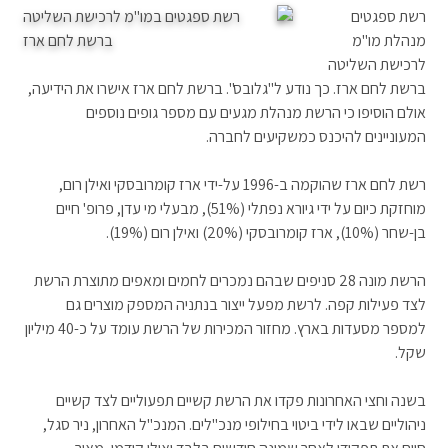
רשת ספגטים
מנהלת מו"מ
לרכישת השליטה
ברשת לחם ארז. כך נודע ל"גלובס". ברשת לחם ארז אישרו את הידיעה,
אולם הוסיפו כי הרשת מנהלת מגעים עם מספר גופים נוספים
המעוניינים להיכנס כמשקיעים לחברה.
רשת לחם ארז שהוקמה ב-1996 על-ידי ארז קומרובסקי ואילן רום,
מוחזקת כיום על ידי גיורא נפתלי (51%), מבעלי מי עדן, פרופ' חיים
בן-שחר (10%), ארז קומרובסקי (20%) ואילן רום (19%).
הרשת מונה 28 סניפים שבהם נמכרים לחמים ומאפים מתוצרת הרשת
לצד פעילות קפה. לרשת מפעל ייצור בנתניה המספק מוצרים גם
למספר מסעדות בארץ. מחזור המכירות של הרשת עומד על כ-40 מיליון
שקל.
בשנה וחצי האחרונות פקדו את הרשת קשיים תפעוליים לצד קשיים
ניהוליים שבאו לידי ביטוי בחילופי מנכ"לים. המנכ"ל האחרון, ניר סגל,