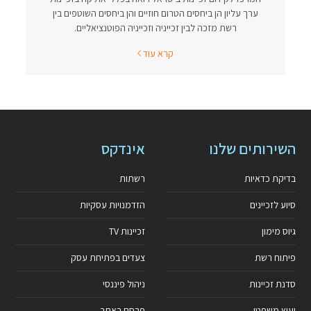
ערך עליון הן ביחסים הטרום חוזיים והן ביחסים השוטפים בין
רשת מזכה לבין זכייניה וזכייניה הפוטנציאליים.
קרא עוד
השירותים שלנו
אינדקס
בדיקת כדאיות
רשתות
סיוע לזכיינים
הזדמנויות עסקיות
גיוס מימון
זכיינות TV
פיתוח רשת
צעדים בפתיחת עסק
סדנת זכיינות
ניהול פיננסי
יעוץ משפטי
פרסם באתר