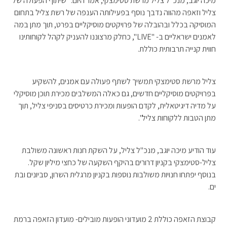
מיכה יוגב, מנכ"ל צליל מרשת סטימצקי, אמר היום: "שיתוף הפעולה של
צליל וזאפה מהווה נדבך נוסף בפעילותה הענפה של רשת צליל בתחום
המוסיקה בכלל ובהובלה של פרויקטים מוסיקליים בפרט, תוך מתן במה
לאמנים ישראליים ב- "LIVE", כחלק מרצוננו להעניק לקהל לקוחותינו
חווית קנייה תרבותית כוללת.
צליל מרשת סטימצקי תמשיך לשתף פעולה עם אמנים, להשקיע
בפרויקטים מוסיקליים חדשים, גם כאלה המשלבים מכירת תוכן מוסיקלי
על מדיה דיגיטאלית, לקדם הופעות ומכירת כרטיסים בסניפי צליל, תוך
מתן הטבות ללקוחות צליל".
עוד הודיע מיכה יוגב, מנכ"ל צליל, על השקת חנות ראשונה משולבת
צליל-סטימצקי בקניון דרורים בהיקף השקעה של כחצי מיליון שקל.
בנוסף יפתחו חנויות משולבות נוספות בקניון מרגלית השרון, סביונים ובת
ים.
קבוצת הזאפה כוללת 2 מועדוני הופעות מובילים- מועדון הזאפה ברמת