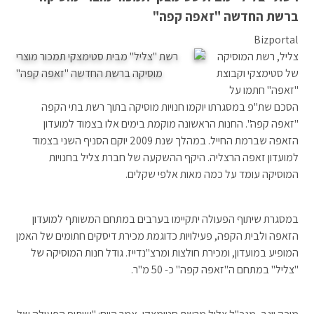
ברשת החדשה "זאפה קפה"
Bizportal
צליל, רשת המוסיקה
של סטימצקי וקבוצת
"זאפה" חתמו על
הסכם שת"פ במסגרתו יוקמו חנויות מוסיקה בתוך רשת בתי הקפה
"זאפה קפה". החנות הראשונה מוקמת בימים אלו בצמוד למועדון
הזאפה שברמת החייל. במהלך שנת 2009 יוקם הסניף השני בצמוד
למועדון זאפה הרצליה. היקף ההשקעה של חברת צליל בחנויות
המוסיקה עומד על כמה מאות אלפי שקלים.
במסגרת שיתוף הפעולה יתקיימו בערבים במתחם המשותף למועדון
הזאפה ולבית הקפה, פעילויות כדוגמת מכירת דיסקים חתומים של האמן
המופיע במועדון, ומכירת חולצות ומרצ"נדייז. גודל חנות המוסיקה של
"צליל" במתחם ה"זאפה קפה" כ- 50 מ"ר.