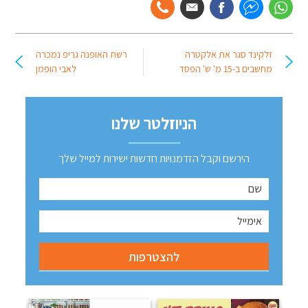
זלקינד סגר את אלקטרה
רשת האופנה גריפ נמכרה
מחשבים ב-15 מ' ש' הפסד
לאבי הופמן
הניוזלטר שלנו
הירשם וקבל הזדמנויות חדשות ישירות למייל שלך