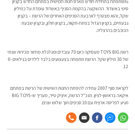
BIGתפתח בתחילת חודש מארס חנות חמישית במתחם החדש בקניון
סיטי באשדוד. ההשקעה בהקמת הסניף באשדוד עומדת על כמיליון
שקל, והוא מצטרף לארבעת הסניפים האחרים של הרשת – בקניון
גבעתיים, בקניון הגדול בפתח-תקווה, בקניון חולון, ובקניון שבעת
הכוכבים בהרצליה.
רשת TOYS BIG מעסיקה כיום 70 עובדים ומגלגלת מחזור מכירות שנתי
של 30 מיליון שקל. הרשת מתמחה בצעצועים בלבד לילדים בגילאים 0-
12.
לקראת סוף 2007 עתידה להיפתח החנות השישית של הרשת במתחם
איקאה בראשון-לציון. מנכ"ל הרשת, איציק טייר, מעריך ש-BIG TOYS
תגיע לפריסה ארצית עם 10 סניפים תוך שלוש שנים.