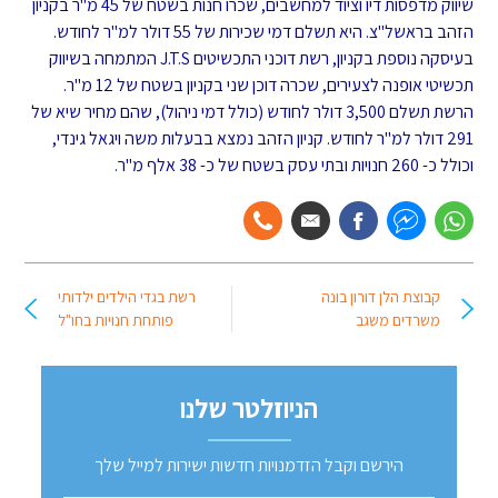
שיווק מדפסות דיו וציוד למחשבים, שכרו חנות בשטח של 45 מ"ר בקניון
הזהב בראשל"צ. היא תשלם דמי שכירות של 55 דולר למ"ר לחודש.
בעיסקה נוספת בקניון, רשת דוכני התכשיטים J.T.S המתמחה בשיווק
תכשיטי אופנה לצעירים, שכרה דוכן שני בקניון בשטח של 12 מ"ר.
הרשת תשלם 3,500 דולר לחודש (כולל דמי ניהול), שהם מחיר שיא של
291 דולר למ"ר לחודש. קניון הזהב נמצא בבעלות משה ויגאל גינדי,
וכולל כ- 260 חנויות ובתי עסק בשטח של כ- 38 אלף מ"ר.
קבוצת הלן דורון בונה
רשת בגדי הילדים ילדותי
משרדים משגב
פותחת חנויות בחו"ל
הניוזלטר שלנו
הירשם וקבל הזדמנויות חדשות ישירות למייל שלך