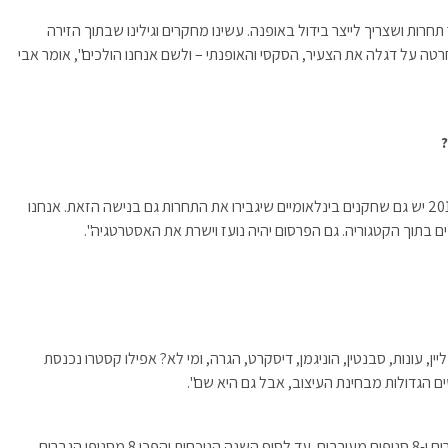
חרות ושצריך לייצר בידול באופנה. עשינו מחקרים וגילינו שבתוך הזירה
ות 42 פלוס אין אף רשת שחרטה על דגלה את הצעיר, הסקסי והאופנתי – ולשם אנחנו הולכים", אומר אבי
"זו היערכות מחדש מול השוק. אנחנו מבינים שבשוק של 2010 יש גם שחקנים בינלאומיים שיגבירו את התחרות גם בנישה הזאת. אנחנו
ים בתוך הקטגוריה. גם הפרסום יהיה נועז וישרת את האסטרטגיה".
ענף. קרייזי ליין, עונות, סבנטין, הוניגמן, דיסקרט, הגרה, ומי לא? אפילו קסטרו נכנסת
רשת ml מונה כיום 88 סניפים: 48 סניפי נשים, 32 סניפי גברים ו-8 סניפים מעורבים. עד לסוף השנה הנוכחית יהפכו 8 מסניפי הגברים