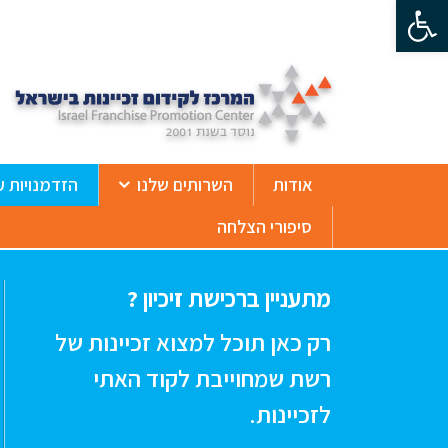
פתח סרגל נגישות
ß
אודות
השרותים שלנו
הזדמנויות ע
סיפורי הצלחה
מתעניין ברכישת זיכיון ?
רק כאן תוכל למצוא זכיינות של
רשת שמחוייבת לקוד האתי
לזכיינות.