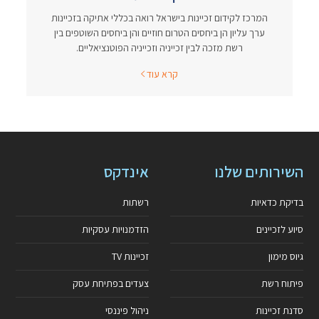
המרכז לקידום זכיינות בישראל רואה בכללי אתיקה בזכיינות
ערך עליון הן ביחסים הטרום חוזיים והן ביחסים השוטפים בין
רשת מזכה לבין זכייניה וזכייניה הפוטנציאליים.
קרא עוד
השירותים שלנו
אינדקס
בדיקת כדאיות
רשתות
סיוע לזכיינים
הזדמנויות עסקיות
גיוס מימון
זכיינות TV
פיתוח רשת
צעדים בפתיחת עסק
סדנת זכיינות
ניהול פיננסי