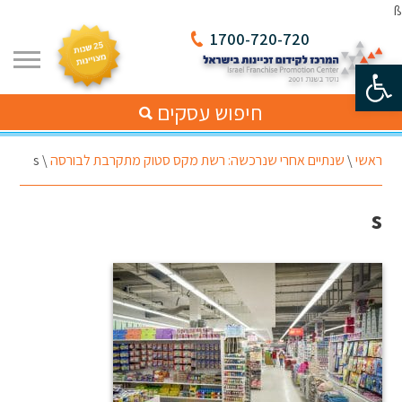
ß
1700-720-720
פתח סרגל נגישות
חיפוש עסקים
ראשי
\
שנתיים אחרי שנרכשה: רשת מקס סטוק מתקרבת לבורסה
\
s
s