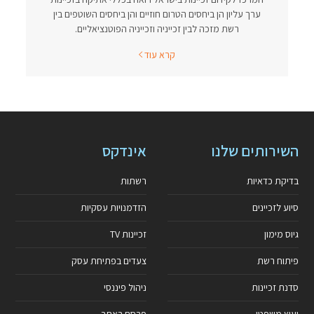
ערך עליון הן ביחסים הטרום חוזיים והן ביחסים השוטפים בין
רשת מזכה לבין זכייניה וזכייניה הפוטנציאליים.
קרא עוד
השירותים שלנו
אינדקס
בדיקת כדאיות
רשתות
סיוע לזכיינים
הזדמנויות עסקיות
גיוס מימון
זכיינות TV
פיתוח רשת
צעדים בפתיחת עסק
סדנת זכיינות
ניהול פיננסי