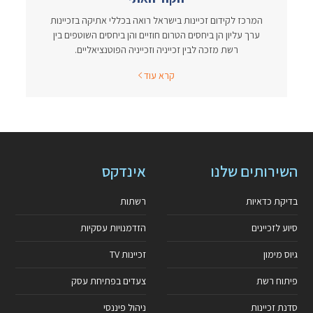
המרכז לקידום זכיינות בישראל רואה בכללי אתיקה בזכיינות
ערך עליון הן ביחסים הטרום חוזיים והן ביחסים השוטפים בין
רשת מזכה לבין זכייניה וזכייניה הפוטנציאליים.
קרא עוד
השירותים שלנו
אינדקס
בדיקת כדאיות
רשתות
סיוע לזכיינים
הזדמנויות עסקיות
גיוס מימון
זכיינות TV
פיתוח רשת
צעדים בפתיחת עסק
סדנת זכיינות
ניהול פיננסי