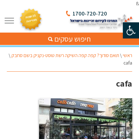
ß
1700-720-720
פתח סרגל נגישות
חיפוש עסקים
ראשי
\
תואם סודוך? קפה קפה השיקה רשת טוסט-נקניק בשם סחבק
\
cafa
cafa