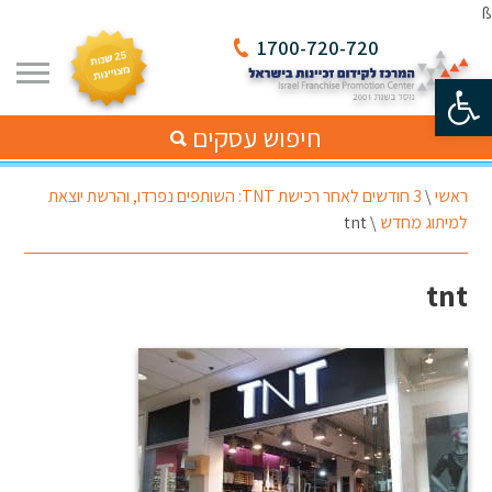
ß
1700-720-720
פתח סרגל נגישות
חיפוש עסקים
ראשי
\
3 חודשים לאחר רכישת TNT: השותפים נפרדו, והרשת יוצאת
למיתוג מחדש
\
tnt
tnt