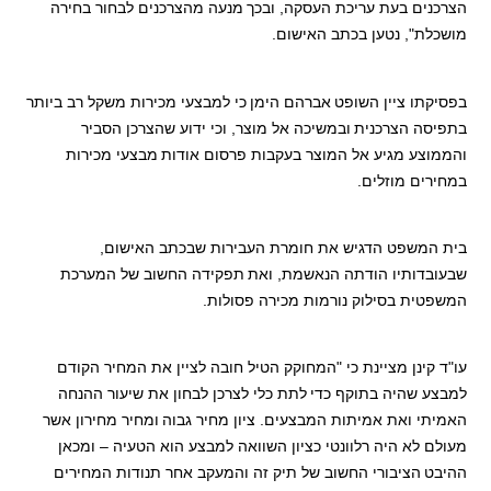
הצרכנים בעת עריכת העסקה, ובכך
מנעה מהצרכנים לבחור בחירה
מושכלת", נטען בכתב האישום.
בפסיקתו ציין השופט
אברהם הימן
כי למבצעי מכירות משקל רב ביותר
בתפיסה הצרכנית
ובמשיכה אל מוצר, וכי ידוע שהצרכן הסביר
והממוצע מגיע אל המוצר בעקבות פרסום אודות
מבצעי מכירות
במחירים מוזלים.
בית המשפט הדגיש את חומרת העבירות שבכתב האישום,
שבעובדותיו הודתה הנאשמת, ואת
תפקידה החשוב של המערכת
המשפטית בסילוק נורמות מכירה פסולות.
עו"ד קינן מציינת כי "המחוקק הטיל חובה לציין את המחיר הקודם
למבצע שהיה בתוקף כדי
לתת כלי לצרכן לבחון את שיעור ההנחה
האמיתי ואת אמיתות המבצעים. ציון מחיר גבוה
ומחיר מחירון אשר
מעולם לא היה רלוונטי כציון השוואה למבצע הוא הטעיה – ומכאן
ההיבט
הציבורי החשוב של תיק זה והמעקב אחר תנודות המחירים