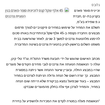
גלובס
זכיינית
סופר פארם
בקניון
בת-ים
חברת
,
ג.פ.שפירא בע"מ,
תשלם את המחיר על שימוש במחירים פיקטיביים
לצורך פרסום
מבצעים
החברה נקנסה ב-45 אלף
שקל
ובהתחייבות באותו סכום
:
להימנע
מלהטעות צרכנים למשך 3 שנים, לאחר שהורשעה בבית
משפט השלום בראשון-לציון בהטעיית
צרכנים
בשיטה המדוברת.
מכתב האישום שהוגש על-ידי תובעת
משרד
התמ"ת
עו"ד טלי קינן,
,
עולה כי הנאשמת הטעתה את צרכנים לגבי מחירם הקודם
של מוצרים
שהיו במבצע הוזלה, ובעניין שיעור ההנחה אשר ניתנה במסגרת
המבצע. כך יצרה
רושם של הנחה גדולה הניתנת לצרכנים במחיר
המבצע – בעוד שבפועל נמצא בביקורת שלא
הייתה שום הנחה
במחיר, והמחיר לצרכן אף עלה בחלק מהמוצרים שנבדקו.
"הנאשמת פעלה במטרה לקדם את המכירות ולהשפיע על בחירת