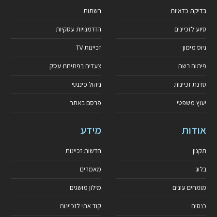
בדיקת כדאיות
רשתות
סיוע לזכיינים
הזדמנויות עסקיות
גיוס מימון
זכיינות TV
פיתוח רשת
צעדים בפתיחת עסק
סדנת זכיינות
ניהול פיננסי
יעוץ משפטי
פרסם באתר
אודות
מידע
תקנון
חדשות זכיינות
בלוג
מאמרים
מומחים עונים
מילון מושגים
כנסים
קוד אתי לזכיינות