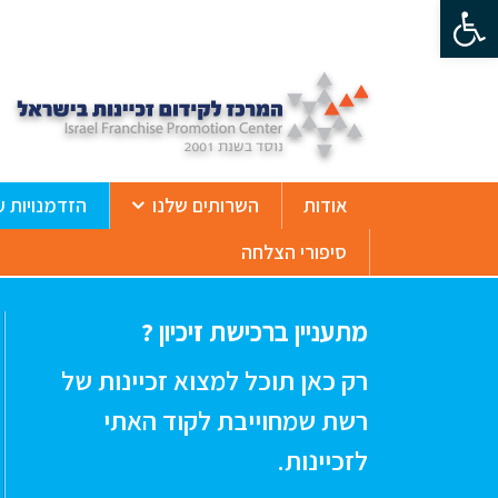
פתח סרגל נגישות
ß
אודות
השרותים שלנו
הזדמנויות ע
סיפורי הצלחה
מתעניין ברכישת זיכיון ?
רק כאן תוכל למצוא זכיינות של
רשת שמחוייבת לקוד האתי
לזכיינות.