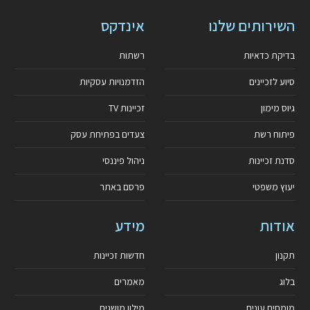
השירותים שלנו
אינדקס
בדיקת כדאיות
רשתות
סיוע לזכיינים
הזדמנויות עסקיות
גיוס מימון
זכיינות TV
פיתוח רשת
צעדים בפתיחת עסק
סדנת זכיינות
ניהול פיננסי
יעוץ משפטי
פרסם באתר
אודות
מידע
תקנון
חדשות זכיינות
בלוג
מאמרים
מומחים עונים
מילון מושגים