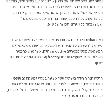
נפתח לפני כחמישה חודשים בקניון איילון ברמת גן. בימים אלה, בעקבות
הסכם שנחתם בין רשת re:bar לבין רשת מכוני הכושר שייפ, נפתח
הסניף השני של הרשת במועדון הכושר שייפ הממוקם בקניון הגדול
בפתח תקוה. לפי ההסכם, יפתחו בהדרגה סניפים נוספים של
re:bar בתוך כל מועדוני הכושר של שייפ.
רשת re:bar הינה מיזם של ארבעה שותפים ישראלים אשר מביאים
לישראל לראשונה את הבשורה של משקאות בריאות פונקציונאליים.
המשקאות מוגשיםבמרקם smoothie חלק, אשר מגיע כתוצאה
משילוב של ה- re:gurt או במרקםfreez (על בסיס סורבה פירות 0%
שומן).
הרשת הנה היחידה בישראל אשר מציעה בנוסף למשקה גם תוספי
תזונה ייחודיים, כך שמעבר לערכים התזונתיים הקיימים ממילא בפירות
או יוגורט מקבלים הלקוחות גם ערך מוסף הנוצר משילובם של ויטמינים,
מינרלים, חלבונים וצמחימרפא.