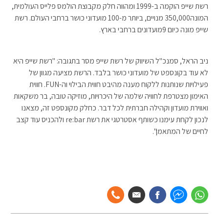
רשת שייפ הוקמה ב-1999 ומהווה חלק מקבוצת הולמס פלייס העולמית,
המונה350,000 מנויים, ביותר מ-100 מועדוני כושר ברחבי העולם. רשת
שייפ מונה כיום 9מועדונים ברחבי בארץ.
ניב הראל, סמנכ"ל השיווק של רשת שייפ מסר בתגובה: "רשת שייפ היא
לא עוד בקונספט של מועדוני כושר בלבד. הרשת מציעה מגוון של
פעילויות שנותנות ללקוח מענה מהיבט חווית הבילוי וה-FUN. חווית
האימון מצטרפת לחוויה שלמה של היכרויות, מוזיקה טובה, בר משקאות
ואווירת מועדון וקהילה חברתית לכל דבר. כחלק מקונספט זה, מצאנו
לנכון לקחת עימנו כשותף אסטרטגי את רשת re:bar ולהכניס עוד קצב
לחיים של המתאמן".