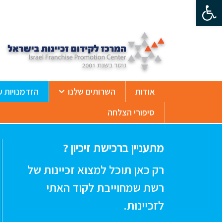
פתח סרגל נגישות
ß
אודות
השרותים שלנו
הזדמנויות ע
סיפורי הצלחה
מתעניין ברכישת זיכיון ?
רק כאן תוכל למצוא זכיינות של
רשת שמחוייבת לקוד האתי
לזכיינות.