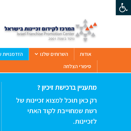
פתח סרגל נגישות
ß
אודות
השרותים שלנו
הזדמנויות ע
סיפורי הצלחה
מתעניין ברכישת זיכיון ?
רק כאן תוכל למצוא זכיינות של
רשת שמחוייבת לקוד האתי
לזכיינות.