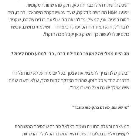
"שכשהרשתות הללו כבר יהיו כאן, חלק מהרשתות המקומיות
ייפגעו. H&M הם רשת מדליקה, שעד עכשיו הקהל הישראלי, ברובו, היה
חסום בפניה. אני, למשל, גידלתי את הבן שלי עם בגדים שלהם, שקניתי
לו בחו"ל, והוא תמיד היה הכי יפה, הכי מיוחד – ושילמתי גרושים. עכשיו
כולם יוכלו לעשות כך. השוק כאן יקבל מכה חזקה".
מה היית ממליצה למעצב בתחילת דרכו, כדי למנוע ממנו ליפול?
"בשוק שלנו צריך להמציא את עצמך בכל יום מחדש. לא לנוח על זרי
הדפנה. לחדש כל הזמן. שתהיה הצדקה לקיום שלך, שלא יחשבו שמה
שיש אצלך יש גם אצל מישהו אחר".
"מי שטועה, משלם בתקופות משבר"
המעצבת ובעלת החנויות נעמה בצלאל סבורה שהסיבה המשותפת
לקשיים אליהם נקלעו הרשתות היא המשבר הכלכלי. "הרשתות