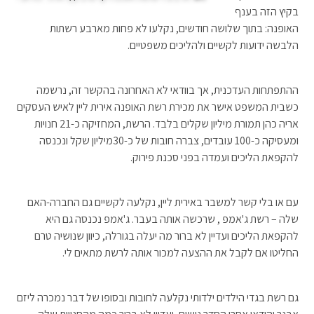
בקיץ הזה בענף
האופנה: בתוך שלושה חודשים, נקלעו לא פחות מארבע רשתות
הלבשה ידועות לקשיים ולהליכים משפטיים.
ההתפתחות העדכנית, אך בוודאי לא האחרונה בהקשר זה, נרשמה
כשבית המשפט אישר את מכירת רשת האופנה אירית ליין לאיש העסקים
אריה כהן תמורת מיליון שקלים בלבד. הרשת, המחזיקה כ-21 חנויות
ומעסיקה כ-100 עובדים, צברה חובות של כ-30מיליון שקל ונכנסה
להקפאת הליכים ועמדה בפני סכנת פירוק.
עם או בלי קשר למשבר באירית ליין, נקלעה לקשיים גם החברה-האם
שלה – רשת ג'אמפ , שרכשה אותה בעבר. ג'אמפ נכנסה גם היא
להקפאת הליכים ועדיין לא ברור מה יעלה בגורלה, כיוון שנושיה טרם
החליטו אם לקבל את ההצעה למכור אותה לרשת מתאים לי.
גם רשת בגדי הילדים ילדותי נקלעה לחובות ובסופו של דבר נמכרה ליזם