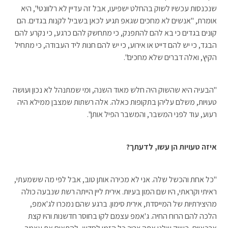
שנכנסות עכשיו לשוק בהחלט ישפיעו, אבל זה עדיין לא רלוונטי", היא
אומרת, "אנשים לא מחכים שגאפ תגיע לכאן בשביל לקנות בגדים. הם
קונים בגדים כי בא להם להתפנק, כי מתחשק להם כרגע, כי נקרע להם
הבגד, כי יש להם דייט או אירוע, כי יש להם חנות ליד העבודה, כי מתחיל
הקיץ, ואלה דברים שלא מחכים".
"הבעיה היא שהשוק היה חלש מאוד השנה, ומי שמתנהל לא נכון ועושה
טעויות, משלם עליהן בתקופות כאלה. אלה רשתות שמצבן ממילא היה
רעוע, עוד לפני המשבר, והמשבר הפיל אותן".
איזה טעויות הן עשו, לדעתך?
"כל אחת והכשל שלה. אני לא מכירה אותן טוב, אבל לפי מה ששמעתי,
ראיתי וקראתי, היו שם המון בעיות. אירית ליין הייתה רשת שנבעה כולה
מהיצירתיות של המייסדת, אירית סימון. ברגע שהם נמכרו לג'אמפ,
הלכה להם הרוח החיה. ג'אמפ עצמם לקו בחוסר חדשנות והיו קצת