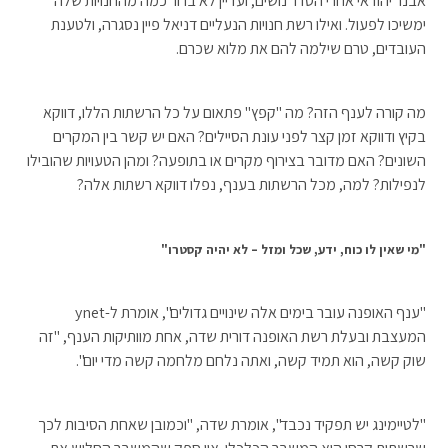
אבנר יהודאי אחרי הסדר נושים, ועדיין לא ברור כמה מהחנויות שלה
ימשיכו לפעול. ואילו רשת חנויות הנעליים דניאל פיין נסגרה, ולטענת
העובדים, טרם שילמה להם את מלוא שכרם.
מה קורה לענף הזה? מה "קפץ" פתאום על כל הרשתות הללו, דווקא
בקיץ ודווקא זמן קצר לפני עונת הסיילים? האם יש קשר בין המקרים
השונים? האם מדובר בצירוף מקרים או בתופעה? ומהן הטעויות שהובילו
לנפילות? למה, מכל הרשתות בענף, נפלו דווקא רשתות אלה?
"מי שאין לו כוח, ידע, שכל ומזל – לא יהיה קסטרו"
"ענף האופנה עובר בימים אלה שינויים גדולים", אומרת ל-ynet
המעצבת ובעלת רשת האופנה דורית שדה, אחת מוותיקות הענף, "זה
שוק קשה, הוא תמיד קשה, ואתה נלחם מלחמה קשה מדי יום".
"לטיימינג יש תפקיד נכבד", אומרת שדה, "וכמובן שאחת הסיבות לכך