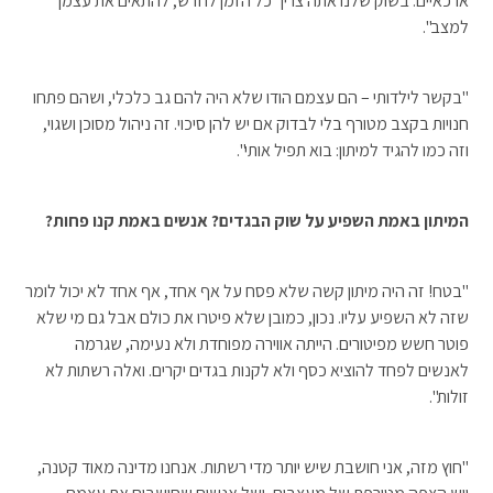
ארכאיים. בשוק שלנו אתה צריך כל הזמן לחדש, להתאים את עצמך
למצב".
"בקשר לילדותי – הם עצמם הודו שלא היה להם גב כלכלי, ושהם פתחו
חנויות בקצב מטורף בלי לבדוק אם יש להן סיכוי. זה ניהול מסוכן ושגוי,
וזה כמו להגיד למיתון: בוא תפיל אותי".
המיתון באמת השפיע על שוק הבגדים? אנשים באמת קנו פחות?
"בטח! זה היה מיתון קשה שלא פסח על אף אחד, אף אחד לא יכול לומר
שזה לא השפיע עליו. נכון, כמובן שלא פיטרו את כולם אבל גם מי שלא
פוטר חשש מפיטורים. הייתה אווירה מפוחדת ולא נעימה, שגרמה
לאנשים לפחד להוציא כסף ולא לקנות בגדים יקרים. ואלה רשתות לא
זולות".
"חוץ מזה, אני חושבת שיש יותר מדי רשתות. אנחנו מדינה מאוד קטנה,