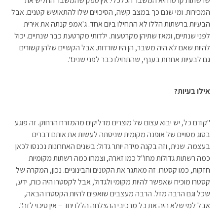
שרשתות קרסו היא המשבר הכלכלי. אין ספק שהמשבר החליש את
המכירות. ומי שגם כך במצב קשה, הסיכויים שלו להתאושש קטנים. אבל
הבעיות ברשתות הללו לא התחילו ביום אחד. ג'אמפ קנתה את אירית
לפני שנתיים, ומאז שתיהן מקרטעות. ילדותי מקרטעת כבר שנתיים. יכול
להיות שאם לא היה משבר, הן היו שורדות. אבל הקשיים שלהן קשורים
גם לבעיות אחרות בענף, שהתחילו כבר לפני שנים".
אילו בעיות?
"קודם כל, יש יבוא עצום של מוצרים מדליקים מהמזרח הרחוק. זה פוגע
בסוג מסויים של אופנה מקומית שניסתה לעשות את אותם דברים
בעצמה. שנית, וזה בקנה מידה יותר גדול: בשנים האחרונות נכנסו לכאן
כמה רשתות גדולות מחו"ל כמו זארה, וצמחו כמה רשתות מקומיות
חזקות, כמו קסטרו. זה מאתגר את הקטנים והבינוניים. נכון, המקרה של
קסטרו מוכיח שאפשר להיות מקומי ולגדול, אבל לקסטרו היה כוח, ידע,
שכל וגם הרבה מזל. הרבה מעצבים שואפים להיות הקסטרו הבאה,
אבל למי שלא היה את כל מרכיבי ההצלחה הללו יחד – אין סיכוי לזה".