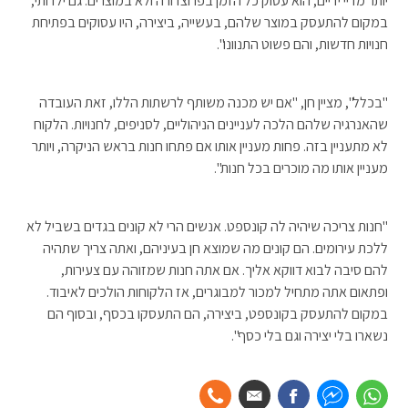
יותר מדיי ידיים, הוא עסוק כל הזמן בפרוצדורה ולא במוצרים. גם ילדותי,
במקום להתעסק במוצר שלהם, בעשייה, ביצירה, היו עסוקים בפתיחת
חנויות חדשות, והם פשוט התנוונו".
"בכלל", מציין חן, "אם יש מכנה משותף לרשתות הללו, זאת העובדה
שהאנרגיה שלהם הלכה לעניינים הניהוליים, לסניפים, לחנויות. הלקוח
לא מתעניין בזה. פחות מעניין אותו אם פתחו חנות בראש הניקרה, ויותר
מעניין אותו מה מוכרים בכל חנות".
"חנות צריכה שיהיה לה קונספט. אנשים הרי לא קונים בגדים בשביל לא
ללכת עירומים. הם קונים מה שמוצא חן בעיניהם, ואתה צריך שתהיה
להם סיבה לבוא דווקא אליך. אם אתה חנות שמזוהה עם צעירות,
ופתאום אתה מתחיל למכור למבוגרים, אז הלקוחות הולכים לאיבוד.
במקום להתעסק בקונספט, ביצירה, הם התעסקו בכסף, ובסוף הם
נשארו בלי יצירה וגם בלי כסף".