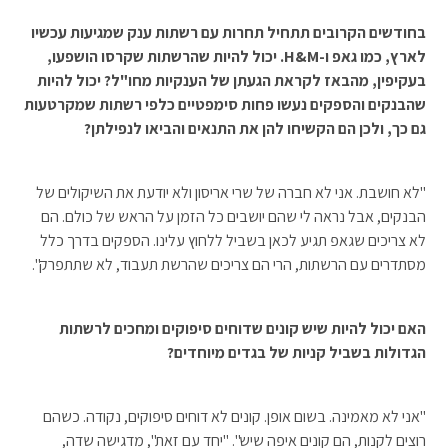
בחודשים הקרובים תתחיל תחרות עם רשתות ענק שמגיעות עכשיו
לארץ, כמו גאפ ו-H&M. יכול להיות שהרשתות שקרסו הושפעו,
בעקיפין, מהבאז לקראת הגעתן של הענקיות מחו"ל? יכול להיות
שהבנקים והספקים נעשו פחות סימפטיים כלפי רשתות שמקרטעות
גם כך, ולכן הם הקשיחו להן את התנאים והביאו לנפילתן?
"לא חושבת. אני לא חברה של שרי אריסון ולא יודעת את השיקולים של
הבנקים, אבל נראה לי שהם יושבים כל הזמן על הראש של כולם. הם
לא צריכים שגאפ תגיע לכאן בשביל ללחוץ עלינו. הספקים בדרך כלל
מסתדרים עם הרשתות, הרי הם צריכים שהרשת תעבוד, לא שתתפרק".
האם יכול להיות שיש קונים שדוחים סיפוקים ומחכים לרשתות
הגדולות בשביל קניות של בגדים מיוחדים?
"אני לא מאמינה. בשום אופן. קונים לא דוחים סיפוקים, נקודה. כשהם
רוצים לקנות, הם קונים איפה שיש". "יחד עם זאת", מדגישה שדה,