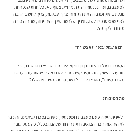
ויש הצפה מטורפת של מעצבים, ושל אנשים שחושבים את עצמם
למעצבים, ועוד נכנסות רשתות מחו"ל. צפוף כאן. כל חנות שנפתחת
נוגסת בשוק ומגבירה את התחרות. צריך סבלנות, צריך לחשוב הרבה
לפני שמצטרפים לשוק. וצריך שלרשת שלך יהיה ייחוד, שתהיה סיבה
מיוחדת לקיומה".
"הם התעסקו בכסף ולא ביצירה"
המעצב ובעל הרשת רונן חן דווקא אינו סבור שנפילת הרשתות היא
תופעה. "השוק הזה תמיד קשה, אבל לא נראה לי שהוא עובר עכשיו
משבר מיוחד", הוא אומר, "כל רשת קרסה מסיבותיה שלה".
מה הסיבות?
"לאירית הייתה פעם מעצבת דומיננטית, וכשהם נמכרו לג'אמפ, זה כבר
לא היה אותו דבר, הם איבדו את הייחוד שלהם. ובכלל, כשעסק עובר