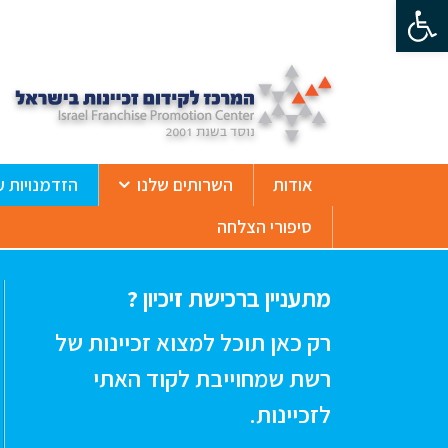
פתח סרגל נגישות
ß
אודות
השרותים שלנו
הזדמנויות ע
סיפורי הצלחה
מתעניין ברכישת זיכיון ?
רק כאן תוכל למצוא זכיינות של
רשת שמחוייבת לקוד האתי
לזכיינות.