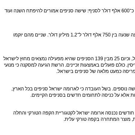
הסניפים בקנדה ייפתחו מדי חודשיים ובהשקעה של כ־600 אלף דולר לסניף: שישה סניפים אמורים להיפתח השנה ועוד
הסניפים בארה"ב ייפתחו מדי 4–3 חודשים ובהשקעה שנעה בין 750 אלף דולר ל־1.2 מיליון דולר. שניים מהם יוקמו
בשלוש השנים האחרונות פנתה ארומה ישראל לחו"ל, וכיום 25 מבין 139 הסניפים שהיא מפעילה נמצאים מחוץ לישראל
סין. כולם פועלים באמצעות זכיינים. הרשת הגיעה למסקנה כי מנועי
ריסה כמעט מלאה של סניפים בישראל.
וב ייפתחו חמישה נוספים. בשל העובדה כי לארומה ישראל סניפים בכל הארץ,
ת אלא על כניסה לתחומים חדשים בסניפים הקיימים.
חודשים נכנסה ארומה ישראל לקטגוריית הקפה הטורקי והחלה