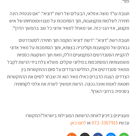
יחד".
תגובת עו"ד משה אזולאי, הבעלים של רשת "דוניא": "אם פנטזיה הינה
חתירה לשלמות ומקצוענות, תוך הסתמכות על מצגיו ומומחיותו של איש
מקצוע, אזי הנני כזה. אני מאחל למאיר אדוני כל טוב בהמשך הדרך".
תגובת רשת "דוניא": "רשת 'דוניא' הוקמה תוך חתירה לסטנדרטים
גבוהים של מקצוענות וקולינריה בצוותא, ותוך הסתמכות על מאיר אדוני
להקניית הסטנדרטים המקצועיים הללו, וזאת תוך השקעות כספיות
משמעותיות המסתכמות במיליוני שקלים. משלא צלח בידי הרשת לקבל
ממאיר סטנדרטים אלו, החליטו הצדדים על סיום ההתקשרות בין
הצדדים. הצגת הדברים כאילו מאיר הוא זה שבחר לסיים את ההתקשרות
חוטאת לאמת ואינה נכונה. הרשת תמשיך לשרת את אלפי לקוחותיה
בסניפיה ברחבי הארץ".
מעוניינים בזיכיון לאחת הרשתות המובילות בישראל?התקשרו
עכשיו
072-3307915
או
לחצו כאן
.