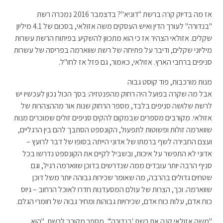
אז מה בדיוק קרה ברשת "דוניא"? בדצמבר 2016 נמכרה רשת
"בנדורה" לעורך הדין ואיש העסקים משה אזולאי, בסכום של 4.1 מיליון
שקלים. אזולאי הצהיר אז כי הוא מתכוון להשקיע בפיתוח הרשת עשרות
מיליוני שקלים, ודיבר על פתיחה של רשת שווארמה בפריסה של עשרות
סניפים ברחבי הארץ. אזולאי, כאמור, גם פזל אז לחו"ל.
מנות מורכבות, פוד קוסט גבוה
אבל מה שקרה בפועל היה רחוק מהפנטזיה: בסך הכול נכון לעכשיו יש
לרשת שלושה סניפים בלבד, מספר הרחוק שנות אור מההצהרות של
אזולאי. מקורבים מספרים שבמקום להקים סניפים זולים שמוכרים מנות
שווארמה זולות ופשוטות לתפעול, הקונספט הסתבך להם בין הרגליים,
ועצם החבירה לשף ברמתו של אדוני הייתה בסופו של דבר לרועץ –
אדוני לא התפשר על איכות, ובשביל לקיים את הקונספט נדרשו בכל
סניף הרבה יותר עובדים ממה שנדרשים בדוכן שווארמה רגיל, וגם
שטחים גדולים בהרבה, מה שאומר שכירות גבוהה יותר משל דוכן
שווארמה. וכך, הצרות של עולם המסעדנות חדרו לאוכל הרחוב – גיוס
כוח אדם, עלות כוח אדם, שכירויות גבוהות ומחיר גבוה של חומרי הגלם.
"משה אזולאי קנה את רשת 'בנדורה'", מספר מקורב לרשת. "הוא