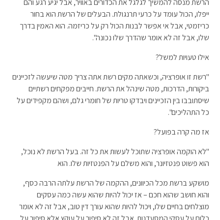
הרשת מנסה להמשיך לגלגל את הכדורים באוויר, אבל יגיע רגע והם
ייפלו, הכול עומד על כרעי תרנגולת. הבעלים של הרשת הוא בחור
כריזמטי, אבל אי אפשר לבנות הכול רק על כריזמה. הוא האמין בדרך
שלו, אבל זה לא אומר שהדרך שלו נכונה".
אילו טעויות למשל?
"רשת זו אופרציה, וכשאתה מקים רשת אתה צריך מטה שיעשה לזכיינים
ביקורות, הדרכות, מטה שינהל את הרשת. חייבים מפקחים רשתיים
שיסתובבו בין הזכיינים ויבדקו טריות של חומרי גלם, ושהם מקפידים על
כל התהליכים".
אז מה קרה בפועל?
"לא הוקמה אופרציה שתוכל לעשות את כל זה. בעל הרשת לא נוכל,
הוא פשוט פנטזיונר, והוא משלם על הפנטזיות שלו. הוא
מושקע ברשת מכל הכיוונים, ההקמה של הרשת עלתה הרבה כסף,
והוא חושב שהוא חכם – אז יכול להיות שהוא עשה כמה עסקים
מוצלחים בחיים שלו, ויכול להיות שהוא עורך דין טוב, אבל זה לא אומר
כלום על עסקי המסעדנות. אבל זה לא סיפור על עוקץ אלא סיפור על