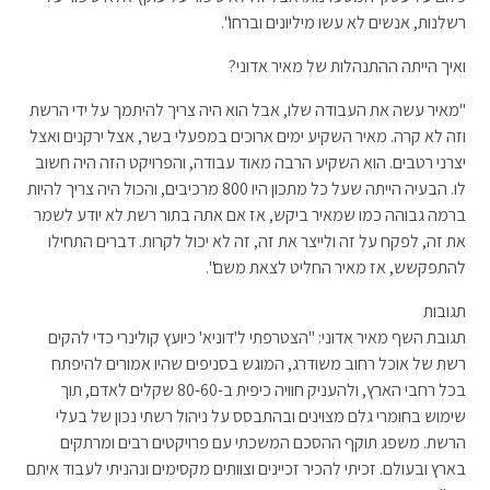
רשלנות, אנשים לא עשו מיליונים וברחו".
ואיך הייתה ההתנהלות של מאיר אדוני?
"מאיר עשה את העבודה שלו, אבל הוא היה צריך להיתמך על ידי הרשת
וזה לא קרה. מאיר השקיע ימים ארוכים במפעלי בשר, אצל ירקנים ואצל
יצרני רטבים. הוא השקיע הרבה מאוד עבודה, והפרויקט הזה היה חשוב
לו. הבעיה הייתה שעל כל מתכון היו 800 מרכיבים, והכול היה צריך להיות
ברמה גבוהה כמו שמאיר ביקש, אז אם אתה בתור רשת לא יודע לשמר
את זה, לפקח על זה ולייצר את זה, זה לא יכול לקרות. דברים התחילו
להתפקשש, אז מאיר החליט לצאת משם".
תגובות
תגובת השף מאיר אדוני: "הצטרפתי ל'דוניא' כיועץ קולינרי כדי להקים
רשת של אוכל רחוב משודרג, המוגש בסניפים שהיו אמורים להיפתח
בכל רחבי הארץ, ולהעניק חוויה כיפית ב-80-60 שקלים לאדם, תוך
שימוש בחומרי גלם מצוינים ובהתבסס על ניהול רשתי נכון של בעלי
הרשת. משפג תוקף ההסכם המשכתי עם פרויקטים רבים ומרתקים
בארץ ובעולם. זכיתי להכיר זכיינים וצוותים מקסימים ונהניתי לעבוד איתם