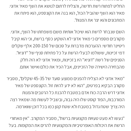
החליט לפתוח רשת חדשה, והצליח לרתום לנושא את השף מאיר אדוני.
מאיר הוא השף שהוביל הכול, הוא בנה את הקונספט, הוא פיתח את
המתכונים והוא יצר את המנות".
השם שנבחר לרשת הוא שיכול אותיות משם משפחתו של השף, אדוני.
מקורבים מספרים כי מאיר אדוני לא השקיע כסף ברשת, וכי הוא קיבל
ריטיינר חודשי. ההערכות מדברות על סכום של 200-150 אלף שקלים
דמי זכיינות, ששולמו לבעלי הרשת על כל פתיחת סניף של "דוניא".
הסניפים של רשת "דוניא" היו בזכיינות, ומאיר אדוני לא היה חלק
מהבחירה הישירה של הזכיינים, אבל הכיר את כולם ואישר אותם.
"מאיר אדוני לא הצליח להפנים ממוצע סועד של 45-35 שקלים", מסביר
מקורב הבקיא בפרטים, "הוא לא ידע להיות זול. הקונספט של מאיר
אדוני דרש הרבה כוח אדם במטבח להכנת כל הרטבים והמנות
המורכבות, הפוד קוסט שלו היה גבוה, ובשביל לעשות מה שמאיר רצה
היה צריך שטח גדול במטבח ולא שטח קטן כמו בכל דוכן שווארמה.
"נעשו לא מעט טעויות מקצועיות ברשת", מסביר המקורב. "אין מאחורי
הרשת את היכולות האופרטיביות והמקצועיות להרים את המקומות. בעל