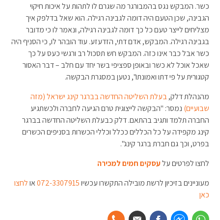
כשר. המבקש נגס בהמבורגר מה שגרם לו לתהות על איכות חיקוי
הגבינה, שכן הטעם היה דומה לגבינה רגילה. הוא שאל בדלפק איך
מצליחים לייצר טעם כל כך דומה לגבינה רגילה, ונאמר לו כי מדובר
בגבינה רגילה. המבקש, אדם דתי, הזדעזע. עוד הובהר לו, כי הסניף היה
כשר אבל כבר אינו כזה. המבקש חש תסכול רב ורגשי כעס על כך
שאכל אוכל לא כשר ובאופן ספציפי בשר יחד עם חלב – דבר האסור
קטגורית על פי דתו ואמונתו", נטען במסגרת הבקשה.
מהנהלת דלק,
בעלת השליטה החדשה בברגר קינג ישראל (מזה
שבועיים)
נמסר: "הבקשה לייצוגית טרם הגיעה לחברה ולכשתגיע
החברה תלמד ותגיב בהתאם. דלק כבעלת השליטה החדשה בברגר
קינג מקפידה על כל הכללים ככלל וכללי הכשרות בסניפים הכשרים
בפרט, וכך גם חברת ברגר קינג".
לחצו לפרטים על
עסקים חמים למכירה
מעוניינים בזיכיון לרשת מובילה התקשרו עכשיו
072-3307915
או
לחצו
כאן