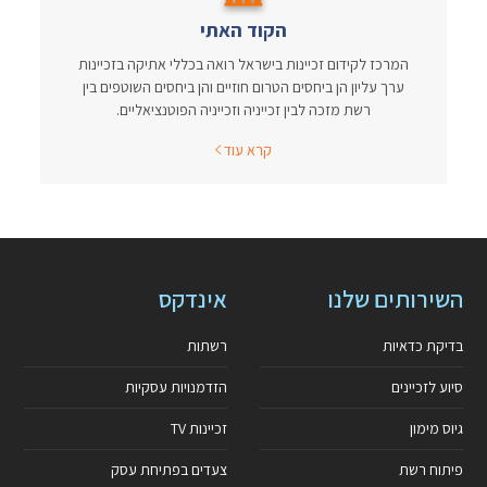
הקוד האתי
המרכז לקידום זכיינות בישראל רואה בכללי אתיקה בזכיינות
ערך עליון הן ביחסים הטרום חוזיים והן ביחסים השוטפים בין
רשת מזכה לבין זכייניה וזכייניה הפוטנציאליים.
קרא עוד
השירותים שלנו
אינדקס
בדיקת כדאיות
רשתות
סיוע לזכיינים
הזדמנויות עסקיות
גיוס מימון
זכיינות TV
פיתוח רשת
צעדים בפתיחת עסק