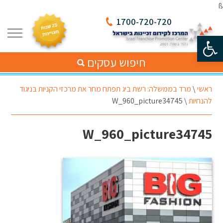
ß
1700-720-720
פתח סרגל נגישות
חיפוש עסקים
ראשי
\
מרד בממשלה: רשת ביג תפתח מחר את מרכזי הקניות בניגוד
להנחיות
\
W_960_picture34745
W_960_picture34745