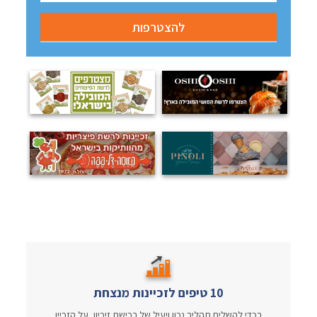
10 טיפים לזכיינות מנצחת
בכדי להשלים תהליך נכון ויעיל של רכישת זיכיון, על הזכיין