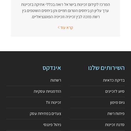
המרכז לקידום זכיינות בישראל רואה בכללי אתיקה בזכיינות
ערך עליון הן ביחסים הטרום חוזיים והן ביחסים השוטפים בין
רשת מזכה לבין זכייניה וזכייניה הפוטנציאליים.
קרא עוד
השירותים שלנו
אינדקס
בדיקת כדאיות
רשתות
סיוע לזכיינים
הזדמנויות עסקיות
גיוס מימון
זכיינות TV
פיתוח רשת
צעדים בפתיחת עסק
סדנת זכיינות
ניהול פיננסי