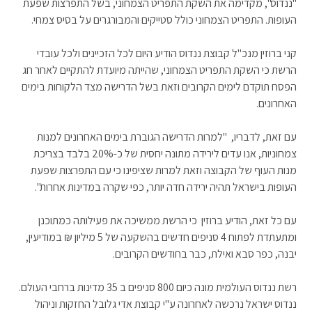
"ננדוס", מקדימה את השקת התפריט הצמחוני, בשל התפרצות שפעת
העופות. התפריט הצמחוני כולל סטייקים והמבורגרים על בסיס צמחי.
קני ברוזין מנכ"ל קבוצת ננדוס הודיע היום לכל הזכיינים ולכל עובדי
הרשת כי השקת התפריט הצמחוני, שהייתה מיועדת להתקיים לאחר חג
הפסח תוקדם לימים הקרובים וזאת בשל הדרישה מצד הלקוחות בימים
האחרונים.
עם זאת, לדבריו, "למרות הדרישה הגוברת בימים האחרונים למנות
צמחוניות, אנו עדים לירידה מתונה יחסית של כ-20% בלבד בצריכת
מנות העוף של הקבוצה וזאת למרות שציפינו כי עם התפרצות שפעת
העופות בישראל תהיה ירידה חדה יותר, כפי שקרה במדינות אחרות".
עם כל זאת, הודיע ברוזין כי הרשת ממשיכה את פעילותה כמתוכנן
ומתעתדת לפתוח 4 סניפים חדשים בהשקעה של 5 מיליון ₪ במודיעין,
יבנה, כפר סבא ואילת, כבר בחודשים הקרובים.
רשת ננדוס העולמית מונה כיום 800 סניפים ב 35 מדינות ברחבי העולם.
ננדוס ישראל נרכשה לאחרונה ע"י קבוצת אדי גלובל החזקות וניהול