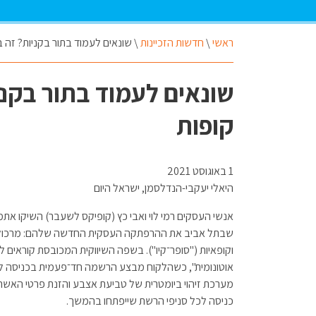
ראשי
\
חדשות הזכיינות
\
שונאים לעמוד בתור בקניות? זה ב
שונאים לעמוד בתור בקני
קופות
1 באוגוסט 2021
היאלי יעקבי-הנדלסמן, ישראל היום
אנשי העסקים רמי לוי ואבי כץ (קופיקס לשעבר) השיקו את
שבתל אביב את ההרפתקה העסקית החדשה שלהם: מרכול 
וקופאיות ("סופר־קיו"). בשפה השיווקית המכובסת קוראים למ
אוטונומית", כשהלקוח מבצע הרשמה חד־פעמית בכניסה ל
מערכת זיהוי ביומטרית של טביעת אצבע והזנת פרטי האשר
כניסה לכל סניפי הרשת שייפתחו בהמשך.