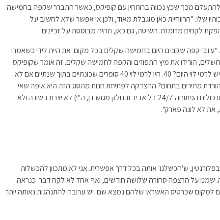
ר להתעלם מכך שכץ נכווה ברותחין עם קופיקס, כאשר התברר שקפה בחמישה
תיו שלו. "הרווחיות כאן מוגבלת מאוד, ולכן אי אפשר שלא לחשוב על
קת לקחים מרומזת. השיטה, גם כאן, תהיה מבוססת על זכיינים.
 "עזבי קפה שקונים היום בחמישה שקלים בכל מקום. את היית לידי כשאמרו
 נזכר בכעס. "קפה נאמן, עם 12 סניפים בירושלים, הורידו את מיץ התפוזים והקפה לחמישה שקלים. זה אומר שקופיקס
הצליח או נכשל?", שואל כץ רטורית, "כמה סופרים בשכונה יש לרמי לוי היום? 40. היו לרמי לוי 40 סופרים שכונתיים בתוך שנתיים אם לא
להורדת מחירים בתחום? ההצדקה לפתיחת חנות מהסוג הזה היא איפה שאי
אפשר לפתוח חנות רגילה. אם פתחת ליד AM:PM (רשת המרכולים הפתוחה 24/7 בל אביב ובחלק מגוש דן, ה"י) לא יצרת בשורה ולא
 את לא לונה פארק".
 בפלורנטין, ש'הכשלנו' אותה בכל דרך אפשרית. אני לא מתכוון להכשלות
יה. שמנו על הרצפה סחורה שלושה חודשים, ואף אחד לא לקח דבר. כנראה
נסים למקום שכרטיס האשראי שלהם נמצא שם. יש ערובה להתנהגות נאותה יותר