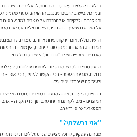
פיילוטים שקטים נעשו עד כה בחנות לבעלי חיים בשכונת פלו
ובמרכול ביישוב להבים שבנגב. הזיהוי הביומטרי משמש לפ
והמקררים, וללקיחה או להחזרה של מוצרים למדף. בסיום ה
על הפריטים שאסף, וחשבונית נשלחת אליו באמצעות מסרון
הרשת כוללת מוצרי ירקות ופירות ארוזים, מוצרי בשר מצונני
המותרות. החסרונות: מגוון מוגבל יחסית, אין מוצרים בתפזו
מעדנייה, מאפייה ושאר "הרחבות" שיש במרכול גדול.
הרעיון מתאים למי שזמנו קצוב, ליחידים או לזוגות, לעצלנים
גדולים. מגרעת נוספת – בכל הקשור לעתיד, בכל אופן – היא
ולעיסוקם שייכחד? ימים יגידו.
בינתיים, המערכת מזהה מחסור במוצרים ומזמינה מלאי חדש
המוצרים – ואם לקחתם והתחרטתם תוך כדי הקנייה – אתם יכ
הסטארט־אפ סייב־אורג.
"אני נכשלתי?"
מבחינה עסקית, לוי וכץ מציעים שני מסלולים: זכיינות תחת