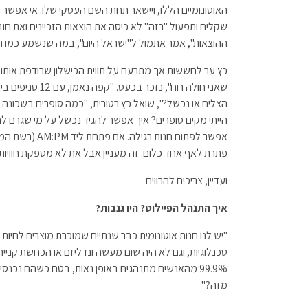
האוטונומיים הללו, ויישאר תחת השם העסקי שלו. אי אפש
שקלים ותפעול "רזה" לא כיסה את הוצאות הזכיינים ואת חובו
ההוצאות", אמר אתמול ל"ישראל היום", במה שנשמע כמו הפ
כץ ער לחששות אך מתרעם על תווית הכישלון שרודפת אותו.
שאני חולה רוח",
הייתי מקים סופרים? איך אפשר להגיד נכשל על מי שגרם 
פתרת לאף אחד כלום. זה מעניין אבל את לא מספקת חוויות,
ועדיין, צריכים להרוויח
איך התנהל הפיילוט? היו גנבות?
"יש לנו חנות אוטונומית כבר שנתיים שמוכרת מוצרים לחיות
טכנלוגיות, וגם לא היה שום מעשה ונדליזם או הכחשת קני
99.9% מהאנשים מתנהגים באופן נאות, בטח כשהם נכ
מזה?"