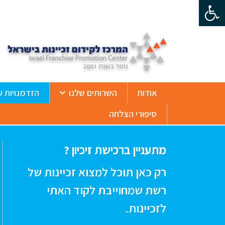
פתח סרגל נגישות
ß
אודות
השרותים שלנו
הזדמנויות ע
סיפורי הצלחה
מתעניין ברכישת זיכיון ?
רק כאן תוכל למצוא זכיינות של
רשת שמחוייבת לקוד האתי
לזכיינות.