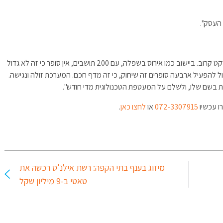
 העסק".
"מיפינו 1,000 יישובים או נקודות במדינה שאין להם סופרמרקט קרוב. ביישוב כמו אירוס בשפלה, עם 200 תושבים, אין סופר כי זה לא גדול
ול להפעיל ארבעה סופרים זה שיחוק, כי זה מדף חכם. המערכת זולה ונגישה.
ות בשם שלו, ולשלם על המעטפת הטכנולוגית מדי חודש".
ו עכשיו
072-3307915
או
לחצו כאן
.
מיזוג בענף בתי הקפה: רשת אילנ'ס רכשה את
טאטי ב-9 מיליון שקל