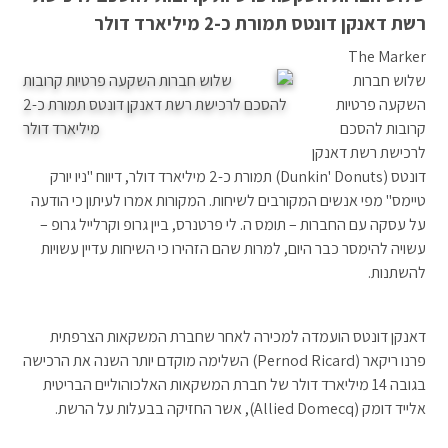
רשת דאנקן דונטס תמורת כ-2 מיליארד דולר
The Marker
שלוש חברות
השקעה פרטיות
קרובות להסכם
לרכישת רשת דאנקן
דונטס (Dunkin' Donuts) תמורת כ-2 מיליארד דולר, דיווח "ניו יורק
טיימס" מפי אנשים המקורבים לשיחות. המקורות אמרו לעיתון כי הודעה
על עסקה עם החברות – תומס ה. לי פרטנרס, ביין גרופ וקרלייל גרופ –
עשויה להימסר כבר היום, למרות שהם הזהירו כי השיחות עדיין עשויות
להשתנות.
דאנקן דונטס הועמדה למכירה לאחר שחברת המשקאות הצרפתית
פרנו ריקאר (Pernod Ricard) השלימה מוקדם יותר השנה את הרכישה
בגובה 14 מיליארד דולר של חברת המשקאות האלכוהוליים הבריטית
אלייד דומק (Allied Domecq), אשר החזיקה בבעלות על הרשת.