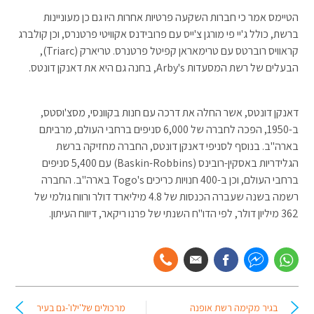
הטיימס אמר כי חברות השקעה פרטיות אחרות היו גם כן מעוניינות
ברשת, כולל ג'יי פי מורגן צ'ייס עם פרובידנס אקוויטי פרטנרס, וכן קולברג
קראוויס רוברטס עם טרימאראן קפיטל פרטנרס. טריארק (Triarc),
הבעלים של רשת המסעדות Arby's, בחנה גם היא את דאנקן דונטס.
דאנקן דונטס, אשר החלה את דרכה עם חנות בקוונסי, מסצ'וסטס,
ב-1950, הפכה לחברה של 6,000 סניפים ברחבי העולם, מרביתם
בארה"ב. בנוסף לסניפי דאנקן דונטס, החברה מחזיקה ברשת
הגלידריות באסקין-רובינס (Baskin-Robbins) עם 5,400 סניפים
ברחבי העולם, וכן ב-400 חנויות כריכים Togo's בארה"ב. החברה
רשמה בשנה שעברה הכנסות של 4.8 מיליארד דולר ורווח גולמי של
362 מיליון דולר, לפי הדו"ח השנתי של פרנו ריקאר, דיווח העיתון.
בגיר מקימה רשת אופנה
מרכולים של'ילו'-גם בעיר